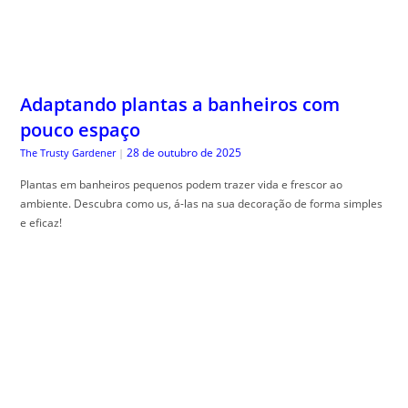
Adaptando plantas a banheiros com
pouco espaço
28 de outubro de 2025
The Trusty Gardener
|
Plantas em banheiros pequenos podem trazer vida e frescor ao
ambiente. Descubra como us, á-las na sua decoração de forma simples
e eficaz!
Certificados de Investimento: LCI, LCA e
CRI Comparados – Qual Oferece o Melhor
Retorno Isento
28 de outubro de 2025
Guia do Trader
|