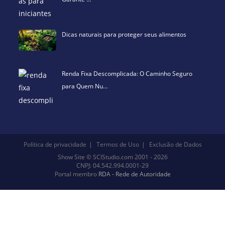
Renda Fixa Descomplicada: O Caminho Seguro
para Quem Nu…
Política de privacidade
Termos de Uso
Exclusão de Dados
Show Site
©
SCIStudio.com
2001 - 2026
CNPJ: 04.542.994.0001-29
Portal membro
RDA - Rede de Autoridade