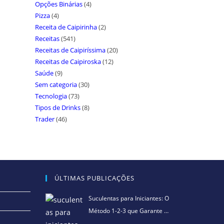
Opções Binárias
(4)
Pizza
(4)
Receita de Caipirinha
(2)
Receitas
(541)
Receitas de Caipiríssima
(20)
Receitas de Caipiroska
(12)
Saúde
(9)
Sem categoria
(30)
Tecnologia
(73)
Tipos de Drinks
(8)
Trader
(46)
ÚLTIMAS PUBLICAÇÕES
Suculentas para Iniciantes: O
Método 1-2-3 que Garante …