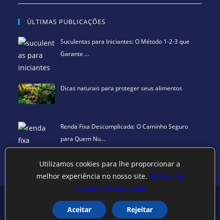
ÚLTIMAS PUBLICAÇÕES
Suculentas para Iniciantes: O Método 1-2-3 que
Garante …
Dicas naturais para proteger seus alimentos
Renda Fixa Descomplicada: O Caminho Seguro
para Quem Nu…
Utilizamos cookies para lhe proporcionar a
melhor experiência no nosso site.
Política de
Cookies e Privacidade
Política de privacidade
Termos de Uso
Exclusão de Dados
Show Site
©
SCIStudio.com
2001 - 2026
Aceitar
Rejeitar
CNPJ: 04.542.994.0001-29