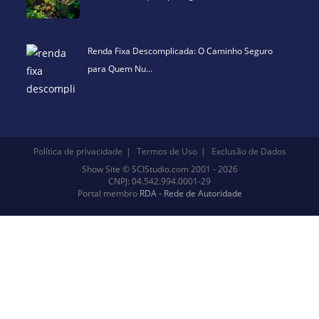
Renda Fixa Descomplicada: O Caminho Seguro
para Quem Nu…
Política de privacidade
Termos de Uso
Exclusão de Dados
Show Site
©
SCIStudio.com
2001 - 2026
CNPJ: 04.542.994.0001-29
Portal membro
RDA - Rede de Autoridade