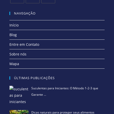
uma
uma
uma
uma
uma
uma
Abre
Abre
Abre
nova
nova
nova
nova
nova
nova
em
em
em
NAVEGAÇÃO
aba
aba
aba
aba
aba
aba
uma
uma
uma
Início
nova
nova
nova
aba
aba
aba
Blog
Entre em Contato
Sobre nós
Mapa
ÚLTIMAS PUBLICAÇÕES
Suculentas para Iniciantes: O Método 1-2-3 que
Garante …
Dicas naturais para proteger seus alimentos